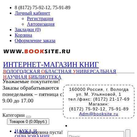
8 (8172) 75-92-12, 75-91-89
Личный кабинет
Регистрация
Авторизация
Закладки (0)
Корзина
Оформление заказа
ИНТЕРНЕТ-МАГАЗИН КНИГ
В
ОЛОГОДСКАЯ
О
БЛАСТНАЯ
У
НИВЕРСАЛЬНАЯ
Н
АУЧНАЯ
Б
ИБЛИОТЕКА
Уважаемые покупатели!
Заказы обрабатываются
160000 Россия, г. Вологда
понедельник – пятница с
ул. М. Ульяновой, 1
тел./факс: (8172) 21-17-69
9.00 до 17.00
Магазин:
(8172) 75-92-12, 75-91-89
Adm@booksite.ru
Категории
Товаров 0 (0.00руб.)
НАУКА И
Ваша корзина пуста!
ОБРАЗОВАНИЕ