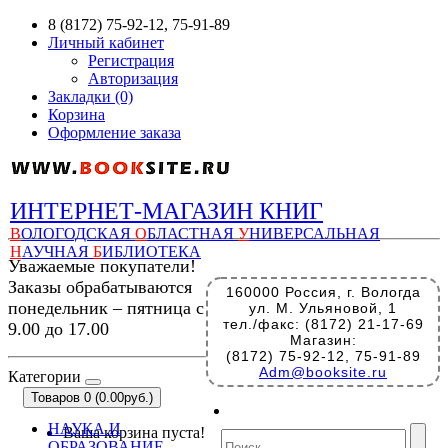
8 (8172) 75-92-12, 75-91-89
Личный кабинет
Регистрация
Авторизация
Закладки (0)
Корзина
Оформление заказа
ИНТЕРНЕТ-МАГАЗИН КНИГ
В
ОЛОГОДСКАЯ
О
БЛАСТНАЯ
У
НИВЕРСАЛЬНАЯ
Н
АУЧНАЯ
Б
ИБЛИОТЕКА
Уважаемые покупатели!
Заказы обрабатываются
160000 Россия, г. Вологда
понедельник – пятница с
ул. М. Ульяновой, 1
тел./факс: (8172) 21-17-69
9.00 до 17.00
Магазин:
(8172) 75-92-12, 75-91-89
Adm@booksite.ru
Категории
Товаров 0 (0.00руб.)
НАУКА И
Ваша корзина пуста!
ОБРАЗОВАНИЕ