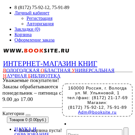
8 (8172) 75-92-12, 75-91-89
Личный кабинет
Регистрация
Авторизация
Закладки (0)
Корзина
Оформление заказа
ИНТЕРНЕТ-МАГАЗИН КНИГ
В
ОЛОГОДСКАЯ
О
БЛАСТНАЯ
У
НИВЕРСАЛЬНАЯ
Н
АУЧНАЯ
Б
ИБЛИОТЕКА
Уважаемые покупатели!
Заказы обрабатываются
160000 Россия, г. Вологда
понедельник – пятница с
ул. М. Ульяновой, 1
тел./факс: (8172) 21-17-69
9.00 до 17.00
Магазин:
(8172) 75-92-12, 75-91-89
Adm@booksite.ru
Категории
Товаров 0 (0.00руб.)
НАУКА И
Ваша корзина пуста!
ОБРАЗОВАНИЕ