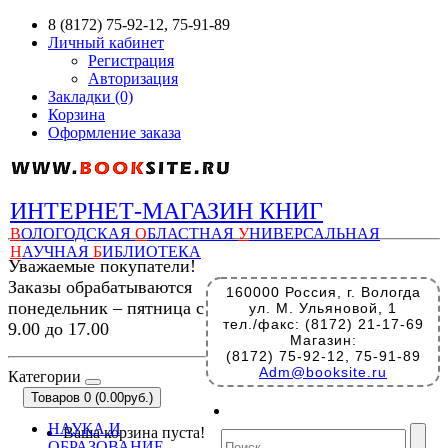
8 (8172) 75-92-12, 75-91-89
Личный кабинет
Регистрация
Авторизация
Закладки (0)
Корзина
Оформление заказа
ИНТЕРНЕТ-МАГАЗИН КНИГ
В
ОЛОГОДСКАЯ
О
БЛАСТНАЯ
У
НИВЕРСАЛЬНАЯ
Н
АУЧНАЯ
Б
ИБЛИОТЕКА
Уважаемые покупатели!
Заказы обрабатываются
160000 Россия, г. Вологда
понедельник – пятница с
ул. М. Ульяновой, 1
тел./факс: (8172) 21-17-69
9.00 до 17.00
Магазин:
(8172) 75-92-12, 75-91-89
Adm@booksite.ru
Категории
Товаров 0 (0.00руб.)
НАУКА И
Ваша корзина пуста!
ОБРАЗОВАНИЕ