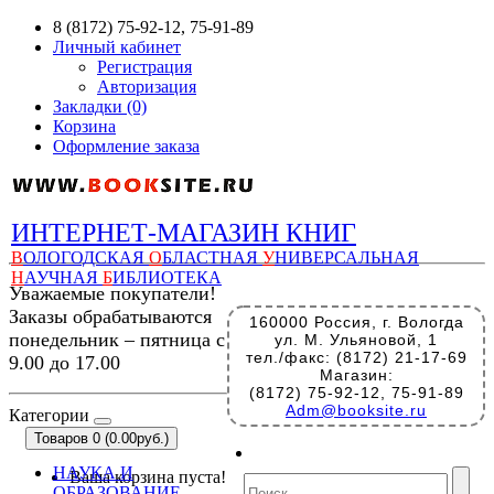
8 (8172) 75-92-12, 75-91-89
Личный кабинет
Регистрация
Авторизация
Закладки (0)
Корзина
Оформление заказа
ИНТЕРНЕТ-МАГАЗИН КНИГ
В
ОЛОГОДСКАЯ
О
БЛАСТНАЯ
У
НИВЕРСАЛЬНАЯ
Н
АУЧНАЯ
Б
ИБЛИОТЕКА
Уважаемые покупатели!
Заказы обрабатываются
160000 Россия, г. Вологда
понедельник – пятница с
ул. М. Ульяновой, 1
тел./факс: (8172) 21-17-69
9.00 до 17.00
Магазин:
(8172) 75-92-12, 75-91-89
Adm@booksite.ru
Категории
Товаров 0 (0.00руб.)
НАУКА И
Ваша корзина пуста!
ОБРАЗОВАНИЕ