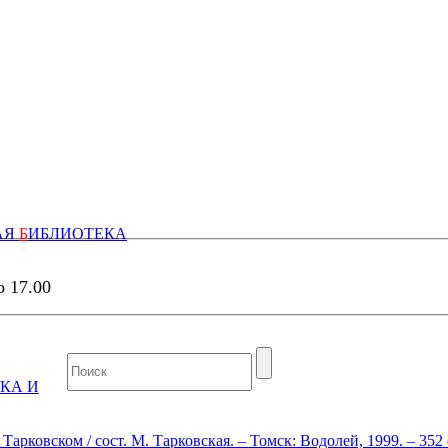
АЯ
Б
ИБЛИОТЕКА
о 17.00
КА И
арковском / сост. М. Тарковская. – Томск: Водолей, 1999. – 352 