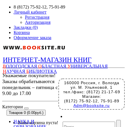
8 (8172) 75-92-12, 75-91-89
Личный кабинет
Регистрация
Авторизация
Закладки (0)
Корзина
Оформление заказа
ИНТЕРНЕТ-МАГАЗИН КНИГ
В
ОЛОГОДСКАЯ
О
БЛАСТНАЯ
У
НИВЕРСАЛЬНАЯ
Н
АУЧНАЯ
Б
ИБЛИОТЕКА
Уважаемые покупатели!
Заказы обрабатываются
160000 Россия, г. Вологда
понедельник – пятница с
ул. М. Ульяновой, 1
тел./факс: (8172) 21-17-69
9.00 до 17.00
Магазин:
(8172) 75-92-12, 75-91-89
Adm@booksite.ru
Категории
Товаров 0 (0.00руб.)
НАУКА И
Ваша корзина пуста!
ОБРАЗОВАНИЕ