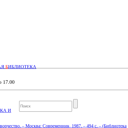
АЯ
Б
ИБЛИОТЕКА
о 17.00
КА И
рчество. – Москва: Современник, 1987. – 494 с. – (Библиотека