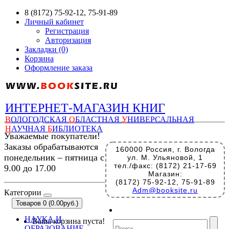
8 (8172) 75-92-12, 75-91-89
Личный кабинет
Регистрация
Авторизация
Закладки (0)
Корзина
Оформление заказа
ИНТЕРНЕТ-МАГАЗИН КНИГ
В
ОЛОГОДСКАЯ
О
БЛАСТНАЯ
У
НИВЕРСАЛЬНАЯ
Н
АУЧНАЯ
Б
ИБЛИОТЕКА
Уважаемые покупатели!
Заказы обрабатываются
160000 Россия, г. Вологда
понедельник – пятница с
ул. М. Ульяновой, 1
тел./факс: (8172) 21-17-69
9.00 до 17.00
Магазин:
(8172) 75-92-12, 75-91-89
Adm@booksite.ru
Категории
Товаров 0 (0.00руб.)
НАУКА И
Ваша корзина пуста!
ОБРАЗОВАНИЕ