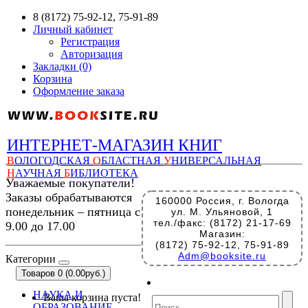
8 (8172) 75-92-12, 75-91-89
Личный кабинет
Регистрация
Авторизация
Закладки (0)
Корзина
Оформление заказа
ИНТЕРНЕТ-МАГАЗИН КНИГ
В
ОЛОГОДСКАЯ
О
БЛАСТНАЯ
У
НИВЕРСАЛЬНАЯ
Н
АУЧНАЯ
Б
ИБЛИОТЕКА
Уважаемые покупатели!
Заказы обрабатываются
160000 Россия, г. Вологда
понедельник – пятница с
ул. М. Ульяновой, 1
тел./факс: (8172) 21-17-69
9.00 до 17.00
Магазин:
(8172) 75-92-12, 75-91-89
Adm@booksite.ru
Категории
Товаров 0 (0.00руб.)
НАУКА И
Ваша корзина пуста!
ОБРАЗОВАНИЕ