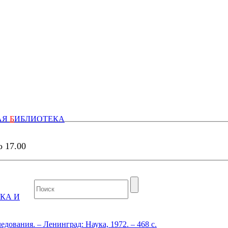
АЯ
Б
ИБЛИОТЕКА
о 17.00
КА И
дования. – Ленинград: Наука, 1972. – 468 с.