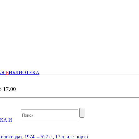
АЯ
Б
ИБЛИОТЕКА
о 17.00
КА И
итиздат, 1974. – 527 с., 17 л. ил.: портр.