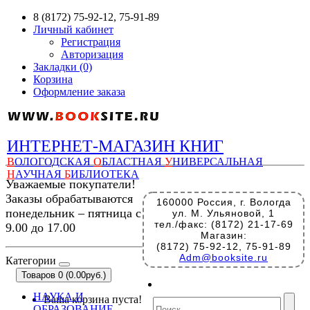
8 (8172) 75-92-12, 75-91-89
Личный кабинет
Регистрация
Авторизация
Закладки (0)
Корзина
Оформление заказа
ИНТЕРНЕТ-МАГАЗИН КНИГ
В
ОЛОГОДСКАЯ
О
БЛАСТНАЯ
У
НИВЕРСАЛЬНАЯ
Н
АУЧНАЯ
Б
ИБЛИОТЕКА
Уважаемые покупатели!
Заказы обрабатываются
160000 Россия, г. Вологда
понедельник – пятница с
ул. М. Ульяновой, 1
тел./факс: (8172) 21-17-69
9.00 до 17.00
Магазин:
(8172) 75-92-12, 75-91-89
Adm@booksite.ru
Категории
Товаров 0 (0.00руб.)
НАУКА И
Ваша корзина пуста!
ОБРАЗОВАНИЕ