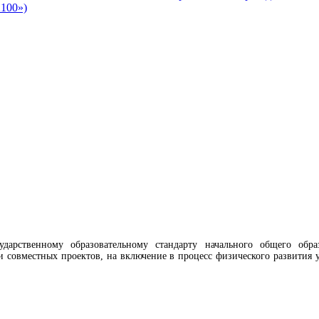
2100»)
сударственному образовательному стандарту начального общего обр
совместных проектов, на включение в процесс физического развития у