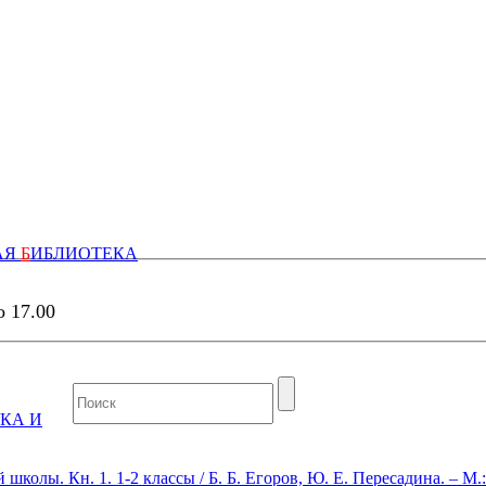
АЯ
Б
ИБЛИОТЕКА
о 17.00
КА И
школы. Кн. 1. 1-2 классы / Б. Б. Егоров, Ю. Е. Пересадина. – М.: