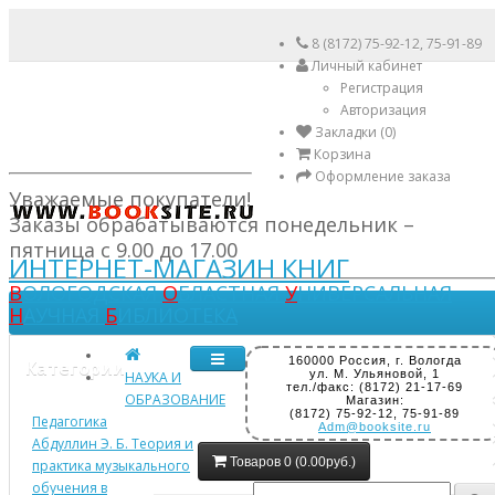
8 (8172) 75-92-12, 75-91-89
Личный кабинет
Регистрация
Авторизация
Закладки (0)
Корзина
Оформление заказа
Уважаемые покупатели!
Заказы обрабатываются понедельник –
пятница с 9.00 до 17.00
ИНТЕРНЕТ-МАГАЗИН КНИГ
В
ОЛОГОДСКАЯ
О
БЛАСТНАЯ
У
НИВЕРСАЛЬНАЯ
Н
АУЧНАЯ
Б
ИБЛИОТЕКА
160000 Россия, г. Вологда
Категории
ул. М. Ульяновой, 1
НАУКА И
тел./факс: (8172) 21-17-69
ОБРАЗОВАНИЕ
Магазин:
(8172) 75-92-12, 75-91-89
Педагогика
Adm@booksite.ru
Абдуллин Э. Б. Теория и
Товаров 0 (0.00руб.)
практика музыкального
обучения в