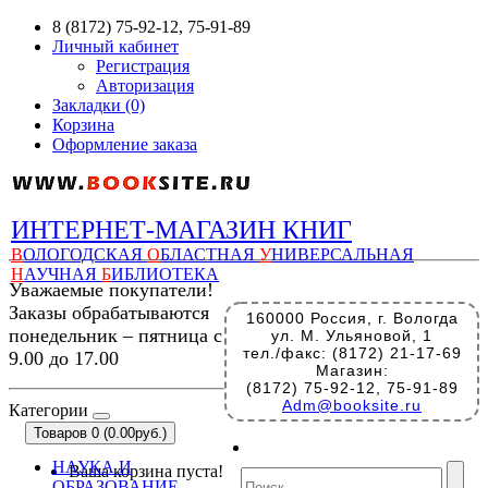
8 (8172) 75-92-12, 75-91-89
Личный кабинет
Регистрация
Авторизация
Закладки (0)
Корзина
Оформление заказа
ИНТЕРНЕТ-МАГАЗИН КНИГ
В
ОЛОГОДСКАЯ
О
БЛАСТНАЯ
У
НИВЕРСАЛЬНАЯ
Н
АУЧНАЯ
Б
ИБЛИОТЕКА
Уважаемые покупатели!
Заказы обрабатываются
160000 Россия, г. Вологда
понедельник – пятница с
ул. М. Ульяновой, 1
тел./факс: (8172) 21-17-69
9.00 до 17.00
Магазин:
(8172) 75-92-12, 75-91-89
Adm@booksite.ru
Категории
Товаров 0 (0.00руб.)
НАУКА И
Ваша корзина пуста!
ОБРАЗОВАНИЕ