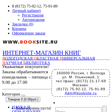
8 (8172) 75-92-12, 75-91-89
Личный кабинет
Регистрация
Авторизация
Закладки (0)
Корзина
Оформление заказа
ИНТЕРНЕТ-МАГАЗИН КНИГ
В
ОЛОГОДСКАЯ
О
БЛАСТНАЯ
У
НИВЕРСАЛЬНАЯ
Н
АУЧНАЯ
Б
ИБЛИОТЕКА
Уважаемые покупатели!
Заказы обрабатываются
160000 Россия, г. Вологда
понедельник – пятница с
ул. М. Ульяновой, 1
тел./факс: (8172) 21-17-69
9.00 до 17.00
Магазин:
(8172) 75-92-12, 75-91-89
Adm@booksite.ru
Категории
Товаров 0 (0.00руб.)
НАУКА И
Ваша корзина пуста!
ОБРАЗОВАНИЕ