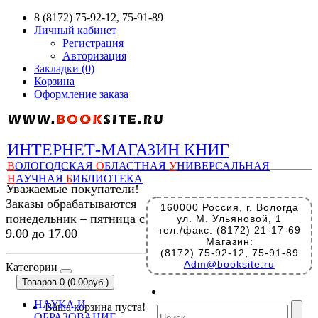
8 (8172) 75-92-12, 75-91-89
Личный кабинет
Регистрация
Авторизация
Закладки (0)
Корзина
Оформление заказа
ИНТЕРНЕТ-МАГАЗИН КНИГ
В
ОЛОГОДСКАЯ
О
БЛАСТНАЯ
У
НИВЕРСАЛЬНАЯ
Н
АУЧНАЯ
Б
ИБЛИОТЕКА
Уважаемые покупатели!
Заказы обрабатываются
160000 Россия, г. Вологда
понедельник – пятница с
ул. М. Ульяновой, 1
тел./факс: (8172) 21-17-69
9.00 до 17.00
Магазин:
(8172) 75-92-12, 75-91-89
Adm@booksite.ru
Категории
Товаров 0 (0.00руб.)
НАУКА И
Ваша корзина пуста!
ОБРАЗОВАНИЕ