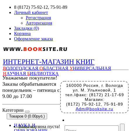
8 (8172) 75-92-12, 75-91-89
Личный кабинет
Регистрация
Авторизация
Закладки (0)
Корзина
Оформление заказа
ИНТЕРНЕТ-МАГАЗИН КНИГ
В
ОЛОГОДСКАЯ
О
БЛАСТНАЯ
У
НИВЕРСАЛЬНАЯ
Н
АУЧНАЯ
Б
ИБЛИОТЕКА
Уважаемые покупатели!
Заказы обрабатываются
160000 Россия, г. Вологда
понедельник – пятница с
ул. М. Ульяновой, 1
тел./факс: (8172) 21-17-69
9.00 до 17.00
Магазин:
(8172) 75-92-12, 75-91-89
Adm@booksite.ru
Категории
Товаров 0 (0.00руб.)
НАУКА И
Ваша корзина пуста!
ОБРАЗОВАНИЕ