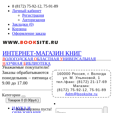
8 (8172) 75-92-12, 75-91-89
Личный кабинет
Регистрация
Авторизация
Закладки (0)
Корзина
Оформление заказа
ИНТЕРНЕТ-МАГАЗИН КНИГ
В
ОЛОГОДСКАЯ
О
БЛАСТНАЯ
У
НИВЕРСАЛЬНАЯ
Н
АУЧНАЯ
Б
ИБЛИОТЕКА
Уважаемые покупатели!
Заказы обрабатываются
160000 Россия, г. Вологда
понедельник – пятница с
ул. М. Ульяновой, 1
тел./факс: (8172) 21-17-69
9.00 до 17.00
Магазин:
(8172) 75-92-12, 75-91-89
Adm@booksite.ru
Категории
Товаров 0 (0.00руб.)
НАУКА И
Ваша корзина пуста!
ОБРАЗОВАНИЕ