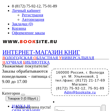
8 (8172) 75-92-12, 75-91-89
Личный кабинет
Регистрация
Авторизация
Закладки (0)
Корзина
Оформление заказа
ИНТЕРНЕТ-МАГАЗИН КНИГ
В
ОЛОГОДСКАЯ
О
БЛАСТНАЯ
У
НИВЕРСАЛЬНАЯ
Н
АУЧНАЯ
Б
ИБЛИОТЕКА
Уважаемые покупатели!
Заказы обрабатываются
160000 Россия, г. Вологда
понедельник – пятница с
ул. М. Ульяновой, 1
тел./факс: (8172) 21-17-69
9.00 до 17.00
Магазин:
(8172) 75-92-12, 75-91-89
Adm@booksite.ru
Категории
Товаров 0 (0.00руб.)
НАУКА И
Ваша корзина пуста!
ОБРАЗОВАНИЕ