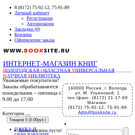
8 (8172) 75-92-12, 75-91-89
Личный кабинет
Регистрация
Авторизация
Закладки (0)
Корзина
Оформление заказа
ИНТЕРНЕТ-МАГАЗИН КНИГ
В
ОЛОГОДСКАЯ
О
БЛАСТНАЯ
У
НИВЕРСАЛЬНАЯ
Н
АУЧНАЯ
Б
ИБЛИОТЕКА
Уважаемые покупатели!
Заказы обрабатываются
160000 Россия, г. Вологда
понедельник – пятница с
ул. М. Ульяновой, 1
тел./факс: (8172) 21-17-69
9.00 до 17.00
Магазин:
(8172) 75-92-12, 75-91-89
Adm@booksite.ru
Категории
Товаров 0 (0.00руб.)
НАУКА И
Ваша корзина пуста!
ОБРАЗОВАНИЕ