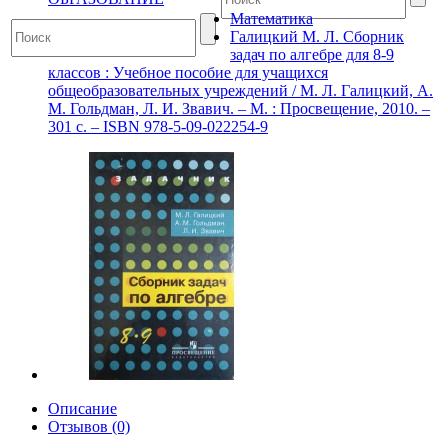
Математика
Галицкий М. Л. Сборник
задач по алгебре для 8-9
классов : Учебное пособие для учащихся
общеобразовательных учреждений / М. Л. Галицкий, А.
М. Гольдман, Л. И. Звавич. – М. : Просвещение, 2010. –
301 с. – ISBN 978-5-09-022254-9
Описание
Отзывов (0)