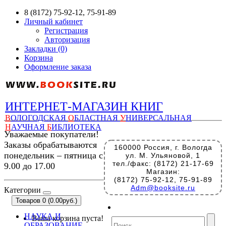
8 (8172) 75-92-12, 75-91-89
Личный кабинет
Регистрация
Авторизация
Закладки (0)
Корзина
Оформление заказа
ИНТЕРНЕТ-МАГАЗИН КНИГ
В
ОЛОГОДСКАЯ
О
БЛАСТНАЯ
У
НИВЕРСАЛЬНАЯ
Н
АУЧНАЯ
Б
ИБЛИОТЕКА
Уважаемые покупатели!
Заказы обрабатываются
160000 Россия, г. Вологда
понедельник – пятница с
ул. М. Ульяновой, 1
тел./факс: (8172) 21-17-69
9.00 до 17.00
Магазин:
(8172) 75-92-12, 75-91-89
Adm@booksite.ru
Категории
Товаров 0 (0.00руб.)
НАУКА И
Ваша корзина пуста!
ОБРАЗОВАНИЕ