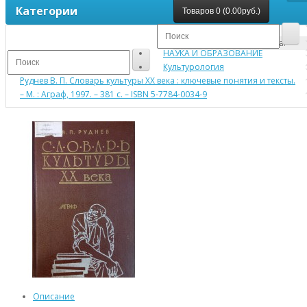
Категории
Товаров 0 (0.00руб.)
Ваша корзина пуста!
НАУКА И ОБРАЗОВАНИЕ
Культурология
Руднев В. П. Словарь культуры XX века : ключевые понятия и тексты.
– М. : Аграф, 1997. – 381 с. – ISBN 5-7784-0034-9
Описание