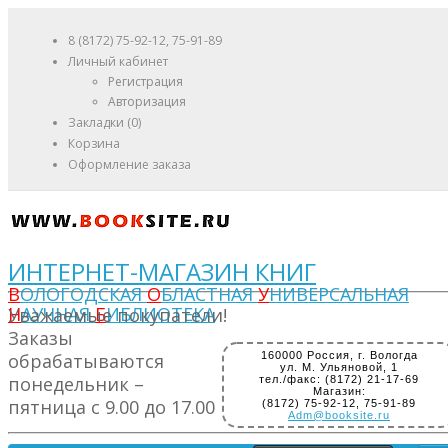
8 (8172) 75-92-12, 75-91-89
Личный кабинет
Регистрация
Авторизация
Закладки (0)
Корзина
Оформление заказа
ИНТЕРНЕТ-МАГАЗИН КНИГ
В
ОЛОГОДСКАЯ
О
БЛАСТНАЯ
У
НИВЕРСАЛЬНАЯ
Н
АУЧНАЯ
Б
ИБЛИОТЕКА
Уважаемые покупатели!
Заказы
обрабатываются
160000 Россия, г. Вологда
ул. М. Ульяновой, 1
понедельник –
тел./факс: (8172) 21-17-69
Магазин:
пятница с 9.00 до 17.00
(8172) 75-92-12, 75-91-89
Adm@booksite.ru