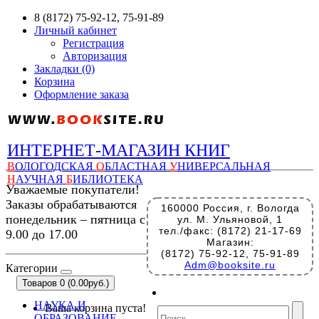
8 (8172) 75-92-12, 75-91-89
Личный кабинет
Регистрация
Авторизация
Закладки (0)
Корзина
Оформление заказа
ИНТЕРНЕТ-МАГАЗИН КНИГ
В
ОЛОГОДСКАЯ
О
БЛАСТНАЯ
У
НИВЕРСАЛЬНАЯ
Н
АУЧНАЯ
Б
ИБЛИОТЕКА
Уважаемые покупатели!
Заказы обрабатываются
160000 Россия, г. Вологда
понедельник – пятница с
ул. М. Ульяновой, 1
тел./факс: (8172) 21-17-69
9.00 до 17.00
Магазин:
(8172) 75-92-12, 75-91-89
Adm@booksite.ru
Категории
Товаров 0 (0.00руб.)
НАУКА И
Ваша корзина пуста!
ОБРАЗОВАНИЕ