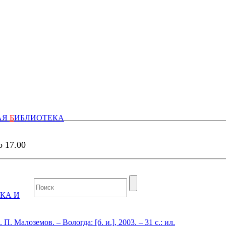
АЯ
Б
ИБЛИОТЕКА
о 17.00
КА И
. Малоземов. – Вологда: [б. и.], 2003. – 31 c.: ил.