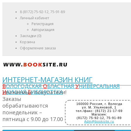
8 (8172) 75-92-12, 75-91-89
Личный кабинет
Регистрация
Авторизация
Закладки (0)
Корзина
Оформление заказа
ИНТЕРНЕТ-МАГАЗИН КНИГ
В
ОЛОГОДСКАЯ
О
БЛАСТНАЯ
У
НИВЕРСАЛЬНАЯ
Н
АУЧНАЯ
Б
ИБЛИОТЕКА
Уважаемые покупатели!
Заказы
обрабатываются
160000 Россия, г. Вологда
ул. М. Ульяновой, 1
понедельник –
тел./факс: (8172) 21-17-69
Магазин:
пятница с 9.00 до 17.00
(8172) 75-92-12, 75-91-89
Adm@booksite.ru