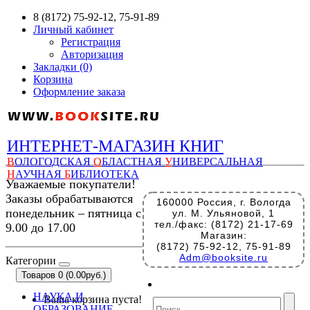
8 (8172) 75-92-12, 75-91-89
Личный кабинет
Регистрация
Авторизация
Закладки (0)
Корзина
Оформление заказа
ИНТЕРНЕТ-МАГАЗИН КНИГ
В
ОЛОГОДСКАЯ
О
БЛАСТНАЯ
У
НИВЕРСАЛЬНАЯ
Н
АУЧНАЯ
Б
ИБЛИОТЕКА
Уважаемые покупатели!
Заказы обрабатываются
160000 Россия, г. Вологда
понедельник – пятница с
ул. М. Ульяновой, 1
тел./факс: (8172) 21-17-69
9.00 до 17.00
Магазин:
(8172) 75-92-12, 75-91-89
Adm@booksite.ru
Категории
Товаров 0 (0.00руб.)
НАУКА И
Ваша корзина пуста!
ОБРАЗОВАНИЕ