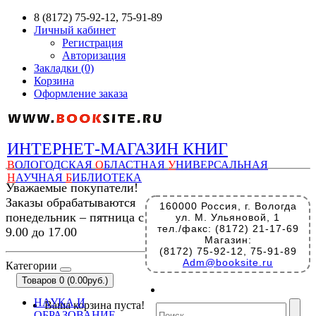
8 (8172) 75-92-12, 75-91-89
Личный кабинет
Регистрация
Авторизация
Закладки (0)
Корзина
Оформление заказа
ИНТЕРНЕТ-МАГАЗИН КНИГ
В
ОЛОГОДСКАЯ
О
БЛАСТНАЯ
У
НИВЕРСАЛЬНАЯ
Н
АУЧНАЯ
Б
ИБЛИОТЕКА
Уважаемые покупатели!
Заказы обрабатываются
160000 Россия, г. Вологда
понедельник – пятница с
ул. М. Ульяновой, 1
тел./факс: (8172) 21-17-69
9.00 до 17.00
Магазин:
(8172) 75-92-12, 75-91-89
Adm@booksite.ru
Категории
Товаров 0 (0.00руб.)
НАУКА И
Ваша корзина пуста!
ОБРАЗОВАНИЕ