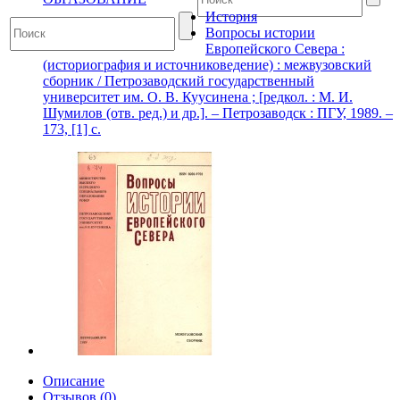
История
Вопросы истории
Европейского Севера :
(историография и источниковедение) : межвузовский
сборник / Петрозаводский государственный
университет им. О. В. Куусинена ; [редкол. : М. И.
Шумилов (отв. ред.) и др.]. – Петрозаводск : ПГУ, 1989. –
173, [1] с.
Описание
Отзывов (0)