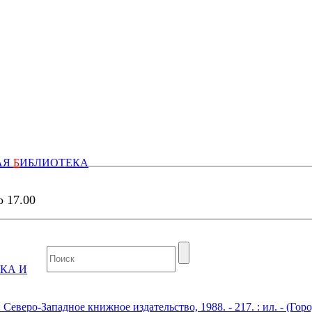
АЯ
Б
ИБЛИОТЕКА
о 17.00
КА И
Северо-Западное книжное издательство, 1988. - 217. : ил. - (Гор