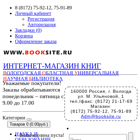
8 (8172) 75-92-12, 75-91-89
Личный кабинет
Регистрация
Авторизация
Закладки (0)
Корзина
Оформление заказа
ИНТЕРНЕТ-МАГАЗИН КНИГ
В
ОЛОГОДСКАЯ
О
БЛАСТНАЯ
У
НИВЕРСАЛЬНАЯ
Н
АУЧНАЯ
Б
ИБЛИОТЕКА
Уважаемые покупатели!
Заказы обрабатываются
160000 Россия, г. Вологда
понедельник – пятница с
ул. М. Ульяновой, 1
тел./факс: (8172) 21-17-69
9.00 до 17.00
Магазин:
(8172) 75-92-12, 75-91-89
Adm@booksite.ru
Категории
Товаров 0 (0.00руб.)
НАУКА И
Ваша корзина пуста!
ОБРАЗОВАНИЕ