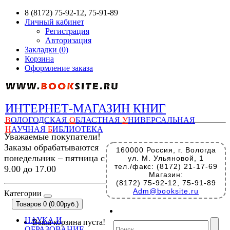
8 (8172) 75-92-12, 75-91-89
Личный кабинет
Регистрация
Авторизация
Закладки (0)
Корзина
Оформление заказа
ИНТЕРНЕТ-МАГАЗИН КНИГ
В
ОЛОГОДСКАЯ
О
БЛАСТНАЯ
У
НИВЕРСАЛЬНАЯ
Н
АУЧНАЯ
Б
ИБЛИОТЕКА
Уважаемые покупатели!
Заказы обрабатываются
160000 Россия, г. Вологда
понедельник – пятница с
ул. М. Ульяновой, 1
тел./факс: (8172) 21-17-69
9.00 до 17.00
Магазин:
(8172) 75-92-12, 75-91-89
Adm@booksite.ru
Категории
Товаров 0 (0.00руб.)
НАУКА И
Ваша корзина пуста!
ОБРАЗОВАНИЕ