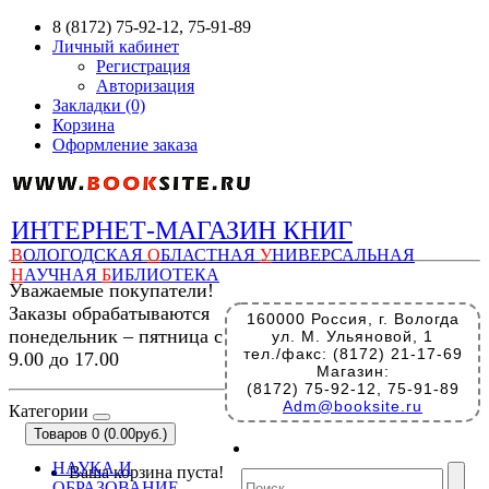
8 (8172) 75-92-12, 75-91-89
Личный кабинет
Регистрация
Авторизация
Закладки (0)
Корзина
Оформление заказа
ИНТЕРНЕТ-МАГАЗИН КНИГ
В
ОЛОГОДСКАЯ
О
БЛАСТНАЯ
У
НИВЕРСАЛЬНАЯ
Н
АУЧНАЯ
Б
ИБЛИОТЕКА
Уважаемые покупатели!
Заказы обрабатываются
160000 Россия, г. Вологда
понедельник – пятница с
ул. М. Ульяновой, 1
тел./факс: (8172) 21-17-69
9.00 до 17.00
Магазин:
(8172) 75-92-12, 75-91-89
Adm@booksite.ru
Категории
Товаров 0 (0.00руб.)
НАУКА И
Ваша корзина пуста!
ОБРАЗОВАНИЕ