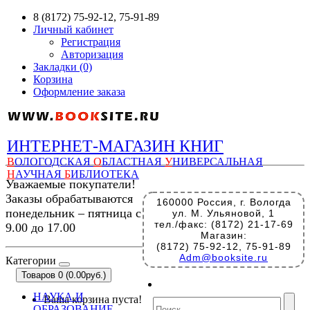
8 (8172) 75-92-12, 75-91-89
Личный кабинет
Регистрация
Авторизация
Закладки (0)
Корзина
Оформление заказа
ИНТЕРНЕТ-МАГАЗИН КНИГ
В
ОЛОГОДСКАЯ
О
БЛАСТНАЯ
У
НИВЕРСАЛЬНАЯ
Н
АУЧНАЯ
Б
ИБЛИОТЕКА
Уважаемые покупатели!
Заказы обрабатываются
160000 Россия, г. Вологда
понедельник – пятница с
ул. М. Ульяновой, 1
тел./факс: (8172) 21-17-69
9.00 до 17.00
Магазин:
(8172) 75-92-12, 75-91-89
Adm@booksite.ru
Категории
Товаров 0 (0.00руб.)
НАУКА И
Ваша корзина пуста!
ОБРАЗОВАНИЕ