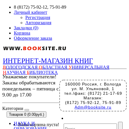
8 (8172) 75-92-12, 75-91-89
Личный кабинет
Регистрация
Авторизация
Закладки (0)
Корзина
Оформление заказа
ИНТЕРНЕТ-МАГАЗИН КНИГ
В
ОЛОГОДСКАЯ
О
БЛАСТНАЯ
У
НИВЕРСАЛЬНАЯ
Н
АУЧНАЯ
Б
ИБЛИОТЕКА
Уважаемые покупатели!
Заказы обрабатываются
160000 Россия, г. Вологда
понедельник – пятница с
ул. М. Ульяновой, 1
тел./факс: (8172) 21-17-69
9.00 до 17.00
Магазин:
(8172) 75-92-12, 75-91-89
Adm@booksite.ru
Категории
Товаров 0 (0.00руб.)
НАУКА И
Ваша корзина пуста!
ОБРАЗОВАНИЕ