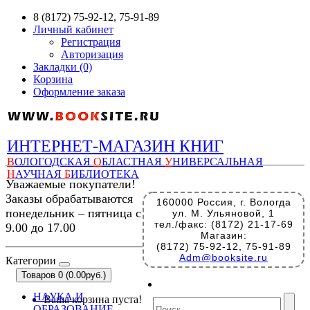
8 (8172) 75-92-12, 75-91-89
Личный кабинет
Регистрация
Авторизация
Закладки (0)
Корзина
Оформление заказа
ИНТЕРНЕТ-МАГАЗИН КНИГ
В
ОЛОГОДСКАЯ
О
БЛАСТНАЯ
У
НИВЕРСАЛЬНАЯ
Н
АУЧНАЯ
Б
ИБЛИОТЕКА
Уважаемые покупатели!
Заказы обрабатываются
160000 Россия, г. Вологда
понедельник – пятница с
ул. М. Ульяновой, 1
тел./факс: (8172) 21-17-69
9.00 до 17.00
Магазин:
(8172) 75-92-12, 75-91-89
Adm@booksite.ru
Категории
Товаров 0 (0.00руб.)
НАУКА И
Ваша корзина пуста!
ОБРАЗОВАНИЕ