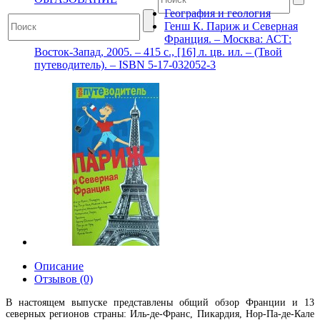
География и геология
Генш К. Париж и Северная
Франция. – Москва: АСТ:
Восток-Запад, 2005. – 415 с., [16] л. цв. ил. – (Твой
путеводитель). – ISBN 5-17-032052-3
Описание
Отзывов (0)
В настоящем выпуске представлены общий обзор Франции и 13
северных регионов страны: Иль-де-Франс, Пикардия, Hop-Па-де-Кале