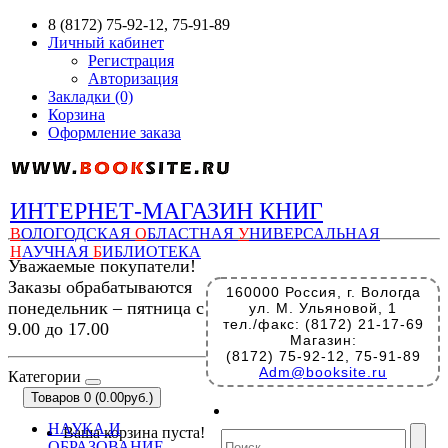
8 (8172) 75-92-12, 75-91-89
Личный кабинет
Регистрация
Авторизация
Закладки (0)
Корзина
Оформление заказа
ИНТЕРНЕТ-МАГАЗИН КНИГ
В
ОЛОГОДСКАЯ
О
БЛАСТНАЯ
У
НИВЕРСАЛЬНАЯ
Н
АУЧНАЯ
Б
ИБЛИОТЕКА
Уважаемые покупатели!
Заказы обрабатываются
160000 Россия, г. Вологда
понедельник – пятница с
ул. М. Ульяновой, 1
тел./факс: (8172) 21-17-69
9.00 до 17.00
Магазин:
(8172) 75-92-12, 75-91-89
Adm@booksite.ru
Категории
Товаров 0 (0.00руб.)
НАУКА И
Ваша корзина пуста!
ОБРАЗОВАНИЕ