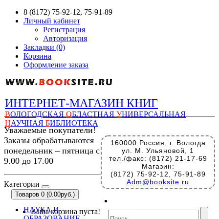
8 (8172) 75-92-12, 75-91-89
Личный кабинет
Регистрация
Авторизация
Закладки (0)
Корзина
Оформление заказа
ИНТЕРНЕТ-МАГАЗИН КНИГ
В
ОЛОГОДСКАЯ
О
БЛАСТНАЯ
У
НИВЕРСАЛЬНАЯ
Н
АУЧНАЯ
Б
ИБЛИОТЕКА
Уважаемые покупатели!
Заказы обрабатываются
160000 Россия, г. Вологда
понедельник – пятница с
ул. М. Ульяновой, 1
тел./факс: (8172) 21-17-69
9.00 до 17.00
Магазин:
(8172) 75-92-12, 75-91-89
Adm@booksite.ru
Категории
Товаров 0 (0.00руб.)
НАУКА И
Ваша корзина пуста!
ОБРАЗОВАНИЕ