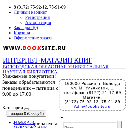
8 (8172) 75-92-12, 75-91-89
Личный кабинет
Регистрация
Авторизация
Закладки (0)
Корзина
Оформление заказа
ИНТЕРНЕТ-МАГАЗИН КНИГ
В
ОЛОГОДСКАЯ
О
БЛАСТНАЯ
У
НИВЕРСАЛЬНАЯ
Н
АУЧНАЯ
Б
ИБЛИОТЕКА
Уважаемые покупатели!
Заказы обрабатываются
160000 Россия, г. Вологда
понедельник – пятница с
ул. М. Ульяновой, 1
тел./факс: (8172) 21-17-69
9.00 до 17.00
Магазин:
(8172) 75-92-12, 75-91-89
Adm@booksite.ru
Категории
Товаров 0 (0.00руб.)
НАУКА И
Ваша корзина пуста!
ОБРАЗОВАНИЕ