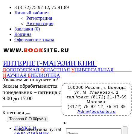
8 (8172) 75-92-12, 75-91-89
Личный кабинет
Регистрация
Авторизация
Закладки (0)
Корзина
Оформление заказа
ИНТЕРНЕТ-МАГАЗИН КНИГ
В
ОЛОГОДСКАЯ
О
БЛАСТНАЯ
У
НИВЕРСАЛЬНАЯ
Н
АУЧНАЯ
Б
ИБЛИОТЕКА
Уважаемые покупатели!
Заказы обрабатываются
160000 Россия, г. Вологда
понедельник – пятница с
ул. М. Ульяновой, 1
тел./факс: (8172) 21-17-69
9.00 до 17.00
Магазин:
(8172) 75-92-12, 75-91-89
Adm@booksite.ru
Категории
Товаров 0 (0.00руб.)
НАУКА И
Ваша корзина пуста!
ОБРАЗОВАНИЕ