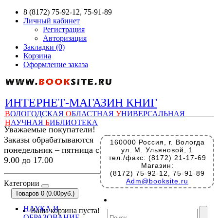
8 (8172) 75-92-12, 75-91-89
Личный кабинет
Регистрация
Авторизация
Закладки (0)
Корзина
Оформление заказа
ИНТЕРНЕТ-МАГАЗИН КНИГ
В
ОЛОГОДСКАЯ
О
БЛАСТНАЯ
У
НИВЕРСАЛЬНАЯ
Н
АУЧНАЯ
Б
ИБЛИОТЕКА
Уважаемые покупатели!
Заказы обрабатываются
160000 Россия, г. Вологда
понедельник – пятница с
ул. М. Ульяновой, 1
тел./факс: (8172) 21-17-69
9.00 до 17.00
Магазин:
(8172) 75-92-12, 75-91-89
Adm@booksite.ru
Категории
Товаров 0 (0.00руб.)
НАУКА И
Ваша корзина пуста!
ОБРАЗОВАНИЕ