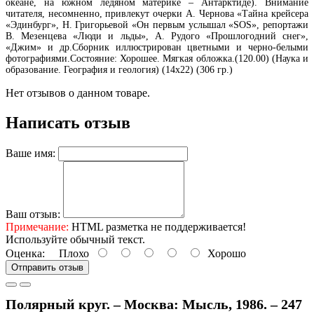
океане, на южном ледяном материке – Антарктиде). Внимание
читателя, несомненно, привлекут очерки А. Чернова «Тайна крейсера
«Эдинбург», Н. Григорьевой «Он первым услышал «SOS», репортажи
В. Мезенцева «Люди и льды», А. Рудого «Прошлогодний снег»,
«Джим» и др.Сборник иллюстрирован цветными и черно-белыми
фотографиями.Состояние: Хорошее. Мягкая обложка.(120.00) (Наука и
образование. География и геология) (14х22) (306 гр.)
Нет отзывов о данном товаре.
Написать отзыв
Ваше имя:
Ваш отзыв:
Примечание:
HTML разметка не поддерживается!
Используйте обычный текст.
Оценка:
Плохо
Хорошо
Отправить отзыв
Полярный круг. – Москва: Мысль, 1986. – 247