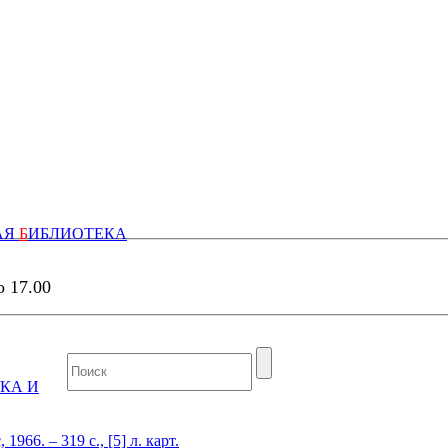
АЯ
Б
ИБЛИОТЕКА
о 17.00
КА И
66. – 319 с., [5] л. карт.