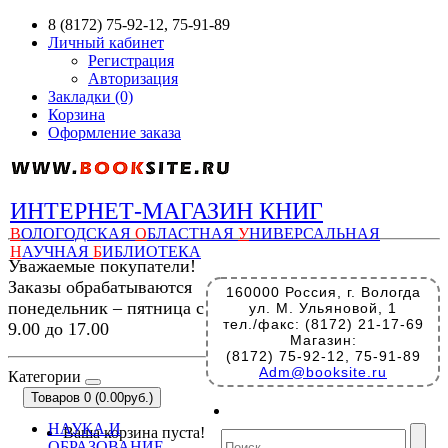
8 (8172) 75-92-12, 75-91-89
Личный кабинет
Регистрация
Авторизация
Закладки (0)
Корзина
Оформление заказа
ИНТЕРНЕТ-МАГАЗИН КНИГ
В
ОЛОГОДСКАЯ
О
БЛАСТНАЯ
У
НИВЕРСАЛЬНАЯ
Н
АУЧНАЯ
Б
ИБЛИОТЕКА
Уважаемые покупатели!
Заказы обрабатываются
160000 Россия, г. Вологда
понедельник – пятница с
ул. М. Ульяновой, 1
тел./факс: (8172) 21-17-69
9.00 до 17.00
Магазин:
(8172) 75-92-12, 75-91-89
Adm@booksite.ru
Категории
Товаров 0 (0.00руб.)
НАУКА И
Ваша корзина пуста!
ОБРАЗОВАНИЕ