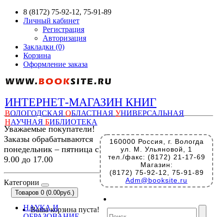
8 (8172) 75-92-12, 75-91-89
Личный кабинет
Регистрация
Авторизация
Закладки (0)
Корзина
Оформление заказа
ИНТЕРНЕТ-МАГАЗИН КНИГ
В
ОЛОГОДСКАЯ
О
БЛАСТНАЯ
У
НИВЕРСАЛЬНАЯ
Н
АУЧНАЯ
Б
ИБЛИОТЕКА
Уважаемые покупатели!
Заказы обрабатываются
160000 Россия, г. Вологда
понедельник – пятница с
ул. М. Ульяновой, 1
тел./факс: (8172) 21-17-69
9.00 до 17.00
Магазин:
(8172) 75-92-12, 75-91-89
Adm@booksite.ru
Категории
Товаров 0 (0.00руб.)
НАУКА И
Ваша корзина пуста!
ОБРАЗОВАНИЕ