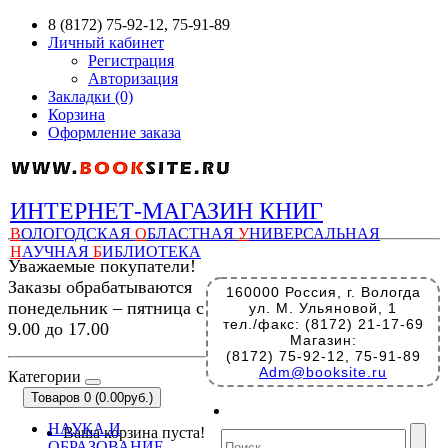
8 (8172) 75-92-12, 75-91-89
Личный кабинет
Регистрация
Авторизация
Закладки (0)
Корзина
Оформление заказа
ИНТЕРНЕТ-МАГАЗИН КНИГ
В
ОЛОГОДСКАЯ
О
БЛАСТНАЯ
У
НИВЕРСАЛЬНАЯ
Н
АУЧНАЯ
Б
ИБЛИОТЕКА
Уважаемые покупатели!
Заказы обрабатываются
160000 Россия, г. Вологда
понедельник – пятница с
ул. М. Ульяновой, 1
тел./факс: (8172) 21-17-69
9.00 до 17.00
Магазин:
(8172) 75-92-12, 75-91-89
Adm@booksite.ru
Категории
Товаров 0 (0.00руб.)
НАУКА И
Ваша корзина пуста!
ОБРАЗОВАНИЕ