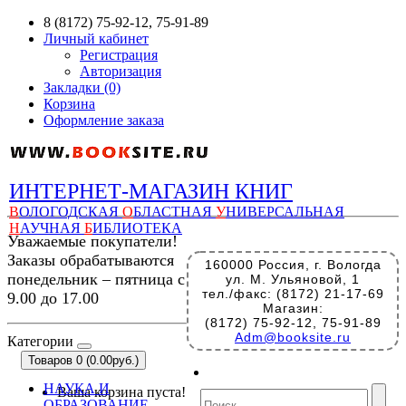
8 (8172) 75-92-12, 75-91-89
Личный кабинет
Регистрация
Авторизация
Закладки (0)
Корзина
Оформление заказа
ИНТЕРНЕТ-МАГАЗИН КНИГ
В
ОЛОГОДСКАЯ
О
БЛАСТНАЯ
У
НИВЕРСАЛЬНАЯ
Н
АУЧНАЯ
Б
ИБЛИОТЕКА
Уважаемые покупатели!
Заказы обрабатываются
160000 Россия, г. Вологда
понедельник – пятница с
ул. М. Ульяновой, 1
тел./факс: (8172) 21-17-69
9.00 до 17.00
Магазин:
(8172) 75-92-12, 75-91-89
Adm@booksite.ru
Категории
Товаров 0 (0.00руб.)
НАУКА И
Ваша корзина пуста!
ОБРАЗОВАНИЕ