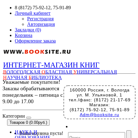
8 (8172) 75-92-12, 75-91-89
Личный кабинет
Регистрация
Авторизация
Закладки (0)
Корзина
Оформление заказа
ИНТЕРНЕТ-МАГАЗИН КНИГ
В
ОЛОГОДСКАЯ
О
БЛАСТНАЯ
У
НИВЕРСАЛЬНАЯ
Н
АУЧНАЯ
Б
ИБЛИОТЕКА
Уважаемые покупатели!
Заказы обрабатываются
160000 Россия, г. Вологда
понедельник – пятница с
ул. М. Ульяновой, 1
тел./факс: (8172) 21-17-69
9.00 до 17.00
Магазин:
(8172) 75-92-12, 75-91-89
Adm@booksite.ru
Категории
Товаров 0 (0.00руб.)
НАУКА И
Ваша корзина пуста!
ОБРАЗОВАНИЕ