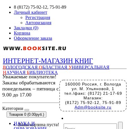
8 (8172) 75-92-12, 75-91-89
Личный кабинет
Регистрация
Авторизация
Закладки (0)
Корзина
Оформление заказа
ИНТЕРНЕТ-МАГАЗИН КНИГ
В
ОЛОГОДСКАЯ
О
БЛАСТНАЯ
У
НИВЕРСАЛЬНАЯ
Н
АУЧНАЯ
Б
ИБЛИОТЕКА
Уважаемые покупатели!
Заказы обрабатываются
160000 Россия, г. Вологда
понедельник – пятница с
ул. М. Ульяновой, 1
тел./факс: (8172) 21-17-69
9.00 до 17.00
Магазин:
(8172) 75-92-12, 75-91-89
Adm@booksite.ru
Категории
Товаров 0 (0.00руб.)
НАУКА И
Ваша корзина пуста!
ОБРАЗОВАНИЕ