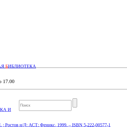
АЯ
Б
ИБЛИОТЕКА
о 17.00
КА И
. ; Ростов н/Д: АСТ: Феникс, 1999. – ISBN 5-222-00577-1