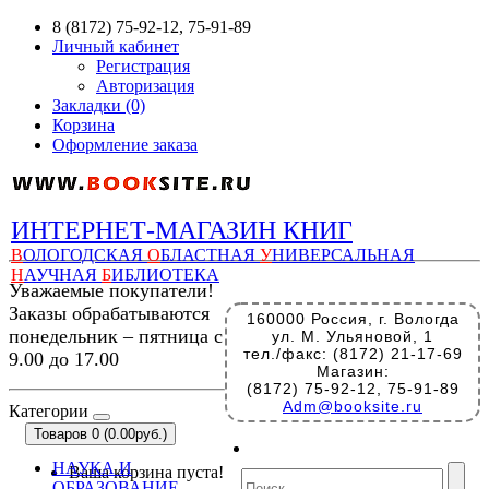
8 (8172) 75-92-12, 75-91-89
Личный кабинет
Регистрация
Авторизация
Закладки (0)
Корзина
Оформление заказа
ИНТЕРНЕТ-МАГАЗИН КНИГ
В
ОЛОГОДСКАЯ
О
БЛАСТНАЯ
У
НИВЕРСАЛЬНАЯ
Н
АУЧНАЯ
Б
ИБЛИОТЕКА
Уважаемые покупатели!
Заказы обрабатываются
160000 Россия, г. Вологда
понедельник – пятница с
ул. М. Ульяновой, 1
тел./факс: (8172) 21-17-69
9.00 до 17.00
Магазин:
(8172) 75-92-12, 75-91-89
Adm@booksite.ru
Категории
Товаров 0 (0.00руб.)
НАУКА И
Ваша корзина пуста!
ОБРАЗОВАНИЕ